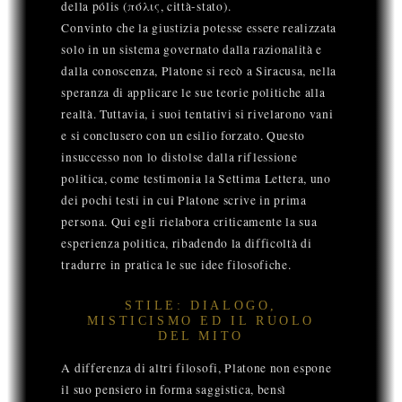
della pólis (πόλις, città-stato).
Convinto che la giustizia potesse essere realizzata
solo in un sistema governato dalla razionalità e
dalla conoscenza, Platone si recò a Siracusa, nella
speranza di applicare le sue teorie politiche alla
realtà. Tuttavia, i suoi tentativi si rivelarono vani
e si conclusero con un esilio forzato. Questo
insuccesso non lo distolse dalla riflessione
politica, come testimonia la Settima Lettera, uno
dei pochi testi in cui Platone scrive in prima
persona. Qui egli rielabora criticamente la sua
esperienza politica, ribadendo la difficoltà di
tradurre in pratica le sue idee filosofiche.
STILE: DIALOGO,
MISTICISMO ED IL RUOLO
DEL MITO
A differenza di altri filosofi, Platone non espone
il suo pensiero in forma saggistica, bensì