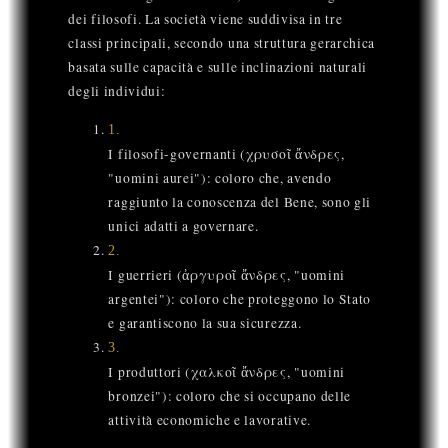
dei filosofi. La società viene suddivisa in tre
classi principali, secondo una struttura gerarchica
basata sulle capacità e sulle inclinazioni naturali
degli individui:
1
.
I filosofi-governanti (χρυσοῖ ἄνδρες,
"uomini aurei"): coloro che, avendo
raggiunto la conoscenza del Bene, sono gli
unici adatti a governare.
2
.
I guerrieri (ἀργυροῖ ἄνδρες, "uomini
argentei"): coloro che proteggono lo Stato
e garantiscono la sua sicurezza.
3
.
I produttori (χαλκοῖ ἄνδρες, "uomini
bronzei"): coloro che si occupano delle
attività economiche e lavorative.